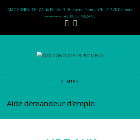
AMC CONDUITE - ZA de Pendreff - Route de Penmarc'h - 29120 Plomeur
------------- Tél.: 06.83.43.24.05
MENU
Aide demandeur d’emploi