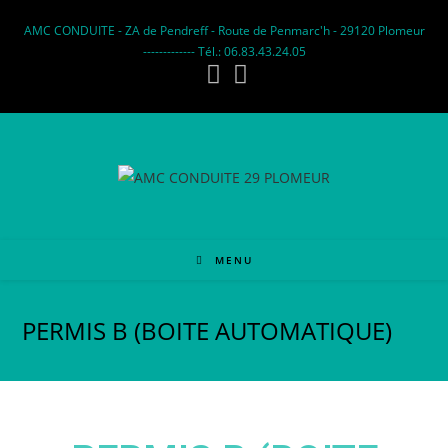
AMC CONDUITE - ZA de Pendreff - Route de Penmarc'h - 29120 Plomeur
------------- Tél.: 06.83.43.24.05
MENU
PERMIS B (BOITE AUTOMATIQUE)