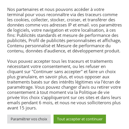
Nos partenaires et nous pouvons accéder à votre
Mentions légales
terminal pour vous reconnaître via des traceurs comme
les cookies, collecter, stocker, croiser, et transférer des
Votre avis nous intéresse
données comme vos adresses IP et email. vos paramètres
de logiciels, votre navigation et votre localisation, à ces
fins: Publicités standards et mesure de performance des
publicités, Profil de publicités personnalisées et affichage,
Affichage obigatoire
Contenu personnalisé et Mesure de performance du
contenu, données d'audience, et développement produit.
Sécurité routière
Vous pouvez accepter tous les traceurs et traitements
nécessitant votre consentement, ou les refuser en
Prépacode
cliquant sur "Continuer sans accepter" et faire un choix
plus granulaire, en savoir plus, et vous opposer aux
traitements basés sur des intérêts légitimes via l'écran de
Résultat du permis de conduire
paramétrage. Vous pouvez changer d'avis ou retirer votre
consentement à tout moment via la Politique de vie
privée Vos choix s'appliqueront sur ces sites et dans leurs
emails pendant 6 mois, et nous ne vous solliciterons plus
avant 15 jours.
Paramétrer vos choix
Tout accepter et continuer
Copyright AMC CONDUITE Agrément n° E 18 029 0016 0