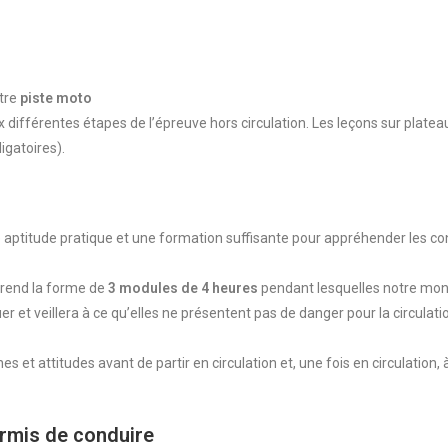
otre
piste moto
différentes étapes de l’épreuve hors circulation. Les leçons sur platea
gatoires).
 aptitude pratique et une formation suffisante pour appréhender les con
prend la forme de
3 modules de 4 heures
pendant lesquelles notre moni
er et veillera à ce qu’elles ne présentent pas de danger pour la circulat
s et attitudes avant de partir en circulation et, une fois en circulation,
rmis de conduire