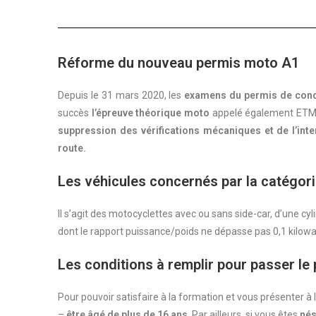
Réforme du nouveau permis moto A1
Depuis le 31 mars 2020, les
examens du permis de condu
succès
l’épreuve théorique moto
appelé également ETM. 
suppression des vérifications mécaniques et de l’inte
route.
Les véhicules concernés par la catégor
Il s’agit des motocyclettes avec ou sans side-car, d’une c
dont le rapport puissance/poids ne dépasse pas 0,1 kilow
Les conditions à remplir pour passer l
Pour pouvoir satisfaire à la formation et vous présenter à
–
être âgé de plus de 16 ans
. Par ailleurs, si vous êtes
nés