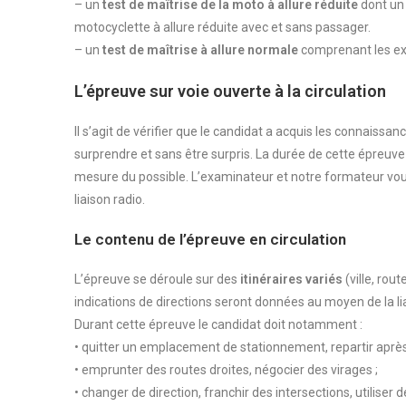
– un
test de maîtrise de la moto à allure réduite
dont un
motocyclette à allure réduite avec et sans passager.
– un
test de maîtrise à allure normale
comprenant les exe
L’épreuve sur voie ouverte à la circulation
Il s’agit de vérifier que le candidat a acquis les connaiss
surprendre et sans être surpris. La durée de cette épreuve
mesure du possible. L’examinateur et notre formateur vous
liaison radio.
Le contenu de l’épreuve en circulation
L’épreuve se déroule sur des
itinéraires variés
(ville, rou
indications de directions seront données au moyen de la lia
Durant cette épreuve le candidat doit notamment :
• quitter un emplacement de stationnement, repartir après 
• emprunter des routes droites, négocier des virages ;
• changer de direction, franchir des intersections, utiliser 