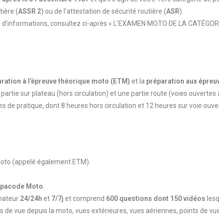
tière (
ASSR 2
) ou de l’attestation de sécurité routière (
ASR
).
us d’informations, consultez ci-après « L’EXAMEN MOTO DE LA CATÉGOR
ration à l’épreuve théorique moto (ETM)
et la
préparation aux épreu
artie sur plateau (hors circulation) et une partie route (voies ouvertes à 
de pratique, dont 8 heures hors circulation et 12 heures sur voie ouver
e moto (appelé également ETM).
épacode Moto
.
inateur
24/24h
et
7/7j
et comprend
600 questions dont 150 vidéos
lesq
s de vue depuis la moto, vues extérieures, vues aériennes, points de vu