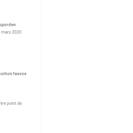
osporden
.
r mars 2020
sition fausse
.
tre point de