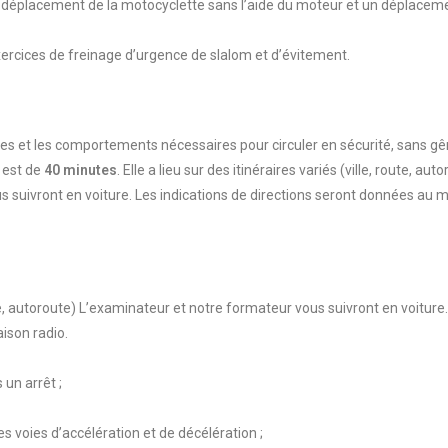
 déplacement de la motocyclette sans l’aide du moteur et un déplaceme
rcices de freinage d’urgence de slalom et d’évitement.
ances et les comportements nécessaires pour circuler en sécurité, sans gê
 est de
40 minutes
. Elle a lieu sur des itinéraires variés (ville, route, aut
 suivront en voiture. Les indications de directions seront données au 
te, autoroute) L’examinateur et notre formateur vous suivront en voiture
ison radio.
un arrêt ;
des voies d’accélération et de décélération ;