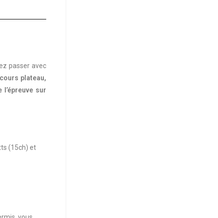
rez passer avec
rcours plateau,
 l’épreuve sur
ts (15ch) et
permis, vous