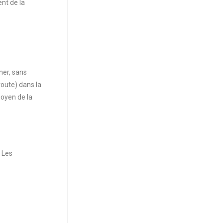
nt de la
ner, sans
oroute) dans la
moyen de la
. Les