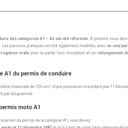
ire des catégories A1 – A2 ont été réformés
. A présent, vous dev
Les parcours pratiques ont été également modifiés, avec
un seul pa
rrogation orale
pour la partie hors circulation et un
rallongement de
ie A1 du permis de conduire
ylindrée maximale de 125 cm³, d’une puissance n’excédant pas 11 kilowat
att par kilogramme.
e permis moto A1
 l’examen du permis de la catégorie A1, vous devez :
 après le 31 décembre 1987
et qu’il s’agit de votre 1ère catégorie de 