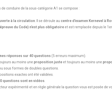
 de conduire de la sous-catégorie A1 se compose :
uverte à la circulation
. Il se déroule au
centre d’examen Kernevel à R
l’épreuve du Code) n’est plus obligatoire
et est remplacée depuis le 1e
nes réponses sur 40 questions
(5 erreurs maximum).
a toujours au moins une
proposition juste
et toujours au moins une
propo
n ou sous formes de doubles questions.
ositions exactes ont été validées.
0 questions sont en vidéos
.
eur expérimenté et en règle générale la question vous est posée de vo