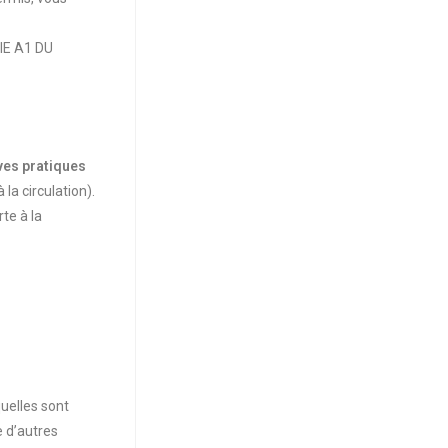
IE A1 DU
ves pratiques
la circulation).
te à la
uelles sont
e d’autres