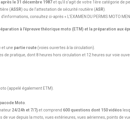
 après le 31 décembre 1987
et qu’il s’agit de votre 1ère catégorie de p
tière (
ASSR
) ou de l’attestation de sécurité routière (
ASR
).
us d’informations, consultez ci-après « L’EXAMEN DU PERMIS MOTO MEN
réparation à l’épreuve théorique moto (ETM)
et la
préparation aux ép
) et une
partie route
(voies ouvertes à la circulation).
de pratique, dont 8 heures hors circulation et 12 heures sur voie ouver
e moto (appelé également ETM).
pacode Moto
.
inateur
24/24h et 7/7j
et comprend
600 questions dont 150 vidéos
lesq
es de vue depuis la moto, vues extérieures, vues aériennes, points de vu