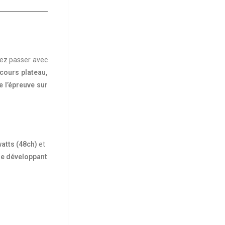
rez passer avec
rcours plateau,
e l’épreuve sur
atts (48ch)
et
le développant