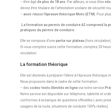
– être âgé
de plus de 18 ans
. Par ailleurs, si vous êtes
nés
devez être titulaire de l’attestation scolaire de sécurité rou
–
avoir réussi l’épreuve théorique Moto (ETM)
. Pour pl
L
a formation au permis de conduire A2 comprend la
p
pratiques
du permis de conduire.
Elle se compose d’une
partie sur plateau
(hors circulation
Si vous comptez suivre cette formation, comptez 20 heures 
circulation.
La formation théorique
Elle est destinée à préparer l’élève à l’épreuve théoriqu
Nous proposons dans le cadre de cette formation :
– des
codes-tests illimités en ligne
via notre service
Pré
Notre service est disponible sur téléphone, tablette et ord
conformes à la banque de questions officielles ( avec pris
usagers de la route, situations de conduite 100% réelles).