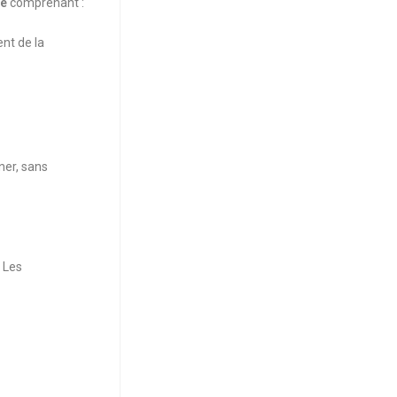
té
comprenant :
nt de la
ner, sans
. Les