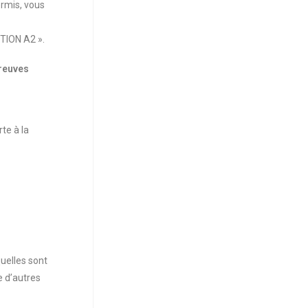
ermis, vous
TION A2 ».
reuves
te à la
uelles sont
e d’autres