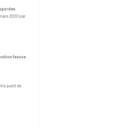
osporden
.
 mars 2020 par
sition fausse
.
tre point de