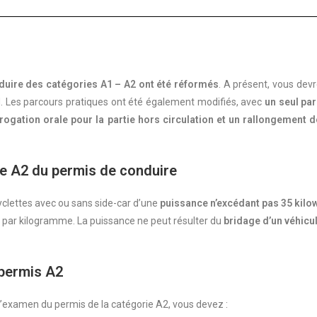
uire des catégories A1 – A2 ont été réformés
. A présent, vous dev
Les parcours pratiques ont été également modifiés, avec
un seul pa
rogation orale pour la partie hors circulation et un rallongement d
ie A2 du permis de conduire
yclettes avec ou sans side-car d’une
puissance n’excédant pas 35 kilow
tt par kilogramme. La puissance ne peut résulter du
bridage d’un véhicu
 permis A2
 l’examen du permis de la catégorie A2, vous devez :