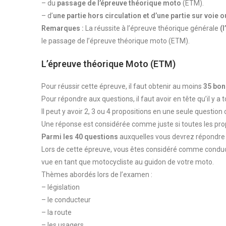
– du
passage de l’épreuve théorique moto
(ETM).
– d’
une partie hors circulation et d’une partie sur voie o
Remarques :
La réussite à l’épreuve théorique générale
(
le passage de l’épreuve théorique moto (ETM).
L’épreuve théorique Moto (ETM)
Pour réussir cette épreuve, il faut obtenir au moins
35 bon
Pour répondre aux questions, il faut avoir en tête qu’il y 
Il peut y avoir 2, 3 ou 4 propositions en une seule questio
Une réponse est considérée comme juste si toutes les prop
Parmi les 40 questions
auxquelles vous devrez répondre
Lors de cette épreuve, vous êtes considéré comme conduct
vue en tant que motocycliste au guidon de votre moto.
Thèmes abordés lors de l’examen :
– législation
– le conducteur
– la route
– les usagers