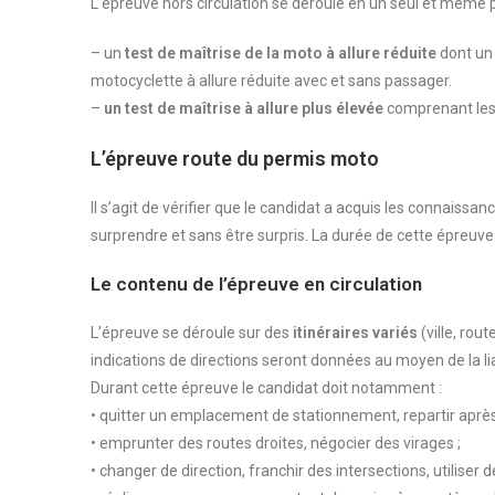
L’épreuve hors circulation se déroule en un seul et même
– un
test de maîtrise de la moto à allure réduite
dont un
motocyclette à allure réduite avec et sans passager.
–
un test de maîtrise à allure plus élevée
comprenant les 
L’épreuve route du permis moto
Il s’agit de vérifier que le candidat a acquis les connaiss
surprendre et sans être surpris. La durée de cette épreuve
Le contenu de l’épreuve en circulation
L’épreuve se déroule sur des
itinéraires variés
(ville, rou
indications de directions seront données au moyen de la lia
Durant cette épreuve le candidat doit notamment :
• quitter un emplacement de stationnement, repartir après 
• emprunter des routes droites, négocier des virages ;
• changer de direction, franchir des intersections, utiliser 