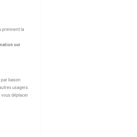
u prennent la
mation sur
par liaison
 autres usagers.
à vous déplacer