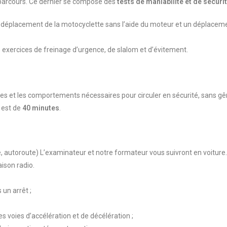
 parcours. Ce dernier se compose des
tests de maniabilité et de sécuri
 déplacement de la motocyclette sans l’aide du moteur et un déplaceme
exercices de freinage d’urgence, de slalom et d’évitement.
ances et les comportements nécessaires pour circuler en sécurité, sans gê
 est de
40 minutes
.
te, autoroute) L’examinateur et notre formateur vous suivront en voiture
ison radio.
un arrêt ;
des voies d’accélération et de décélération ;