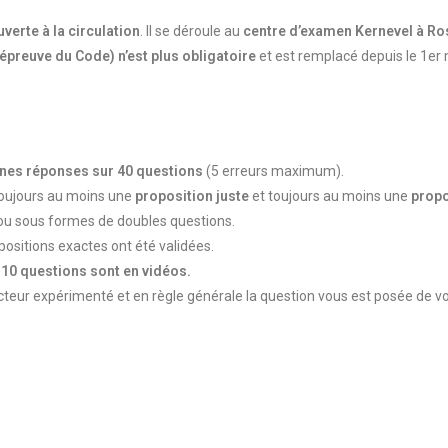
uverte à la circulation
. Il se déroule au
centre d’examen Kernevel à R
l’épreuve du Code) n’est plus obligatoire
et est remplacé depuis le 1er
nes réponses sur 40 questions
(5 erreurs maximum).
a toujours au moins une
proposition juste
et toujours au moins une
propo
n ou sous formes de doubles questions.
ositions exactes ont été validées.
10 questions sont en vidéos.
eur expérimenté et en règle générale la question vous est posée de vo